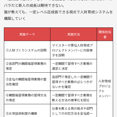
バラだと新人の成長は期待できない。
誰が教えても、一定レベル迄成長できる視点で人財育成システムを
構築していく
関係担当
実施テーマ
実施方法
者
マイスターが貴社人財育成プ
①人財づくりシステムの説明
ロジェクトメンバーに内容骨
子を説明
②各部門の期間毎習得業務の
一定期間で習得すべき業務の
策定
選定と決定
各部門で策定した一定期間で
③全社の期間毎習得業務の整
人財育成
習得すべき業務のばらつきが
合性確認
プロジェ
ないかを確認
クト
④期間毎習得業務の習得方法
一定期間で習得すべき業務を
メンバー
の策定
教える方法の標準化を図る
仕事を教える側の視点や部門
⑤お世話係制度の構築
としての対応方法を全社統一