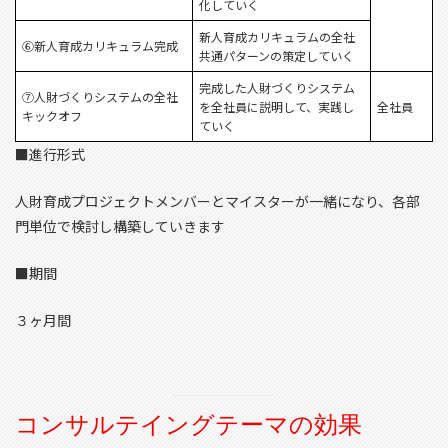
化していく
新人育成カリキュラムの全社
⑥新人育成カリキュラム完成
共通パターンの策定していく
完成した人財づくりシステム
⑦人財づくりシステムの全社
を全社員に説明して、実践し
全社員
キックオフ
ていく
■進行形式
人財育成プロジェクトメンバーとマイスターが一緒になり、各部
門単位で検討し構築していきます
■期間
３ヶ月間
コンサルテイングテーマの効果