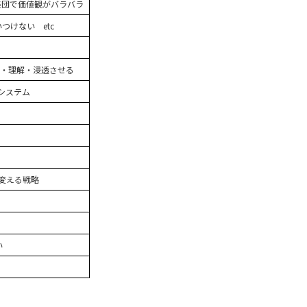
集団で価値観がバラバラ
つけない etc
達・理解・浸透させる
システム
変える戦略
い