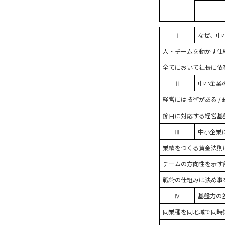
Ⅰ
なぜ、中
人・チームを動かす仕
全てにおいて社長に依
Ⅱ
中小企業
経営には技術がある /
節目に対応する経営基盤
Ⅲ
中小企業
業績をつくる黄金法則
チームの方向性を示す
戦術の仕組みは決め事
Ⅳ
基盤力の
同業種を同地域で同時