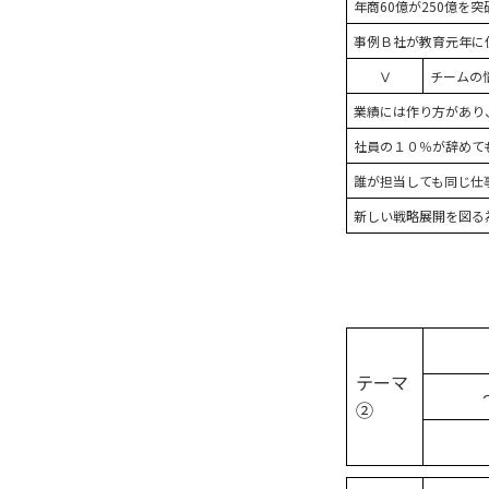
年商60億が250億を
事例Ｂ社が教育元年に
Ⅴ
チームの
業績には作り方があり
社員の１０％が辞めて
誰が担当しても同じ仕
新しい戦略展開を図る
テーマ
②