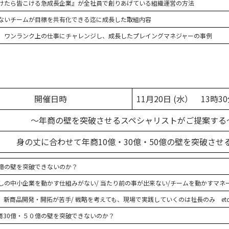
けたら皆こける急成長企業』が全社員で創りあげている組織運営の方法
ないチームが目標を共有化できる迄に成長した取組内容
、ワンランク上の仕事にチャレンジし、成長したプレイングマネジャーの事例
開催日時
11月20日 (水） 13時3
～年商の壁を突破させるスペシャリストがご提案する
身の丈に合わせて年商10億・30億・50億の壁を突破させ
0億の壁を突破できないのか？
しの中小企業を動かす仕組みがない/ 当たり前の事が出来ない/チームを動かすマネ
新商品開発・開拓が苦手/ 戦略を考えても、現場で実践していくのは社長のみ et
商30億・５０億の壁を突破できないのか？