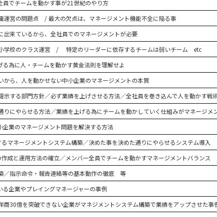
全員でチームを動かす事が21世紀のやり方
織運営の問題点 / 最大の欠点は、マネージメント機能不全に陥る事
に出来ているから、全社員でのマネージメントが必要
小学校のクラス運営 / 特定のリーダーに依存するチームは弱いチーム etc
げる為に人・チームを動かす黄金法則を理解せよ
いから、人を動かせない中小企業のマネージメントの本質
提示する部門方針／必ず業績を上げさせる方法／全社員を巻き込んで人を動かす戦
通りにやらせる方法／業績を上げる為にチームを動かしていく仕組みがマネージメント
小企業のマネージメント問題を解決する方法
とするマネージメントシステム構築／決めた事を決めた通りにやらせるシステム導入
の作成と運用方法の確立／メンバー全員でチームを動かすマネージメントバランス
築／指示命令・報告連絡等の基本動作の徹底 等
いる企業やプレイングマネージャーの事例
年商30億を突破できない企業がマネジメントシステム構築で業績をアップさせた事