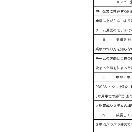
Ⅰ
メンバー
中小企業に共通する組
業績は上がらないよう
チーム運営のモデルは
Ⅱ
業績を上
業績の作り方を知らな
チームの方向と目標の
決まった事を決まった
Ⅲ
中堅・中
PDCAサイクルを軸
3か月単位の部門計画
人財育成システムの構
Ⅳ
成長して
３拠点バラバラ運営で