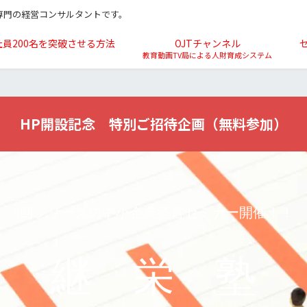
専門の経営コンサルタントです。
社員200名を突破させる方法
OJTチャンネル
教育動画TV局による人財育成システム
HP開設記念 特別ご招待企画（無料参加）
5回シリーズの中小企業経営セミナー開催！！
継 栄 塾