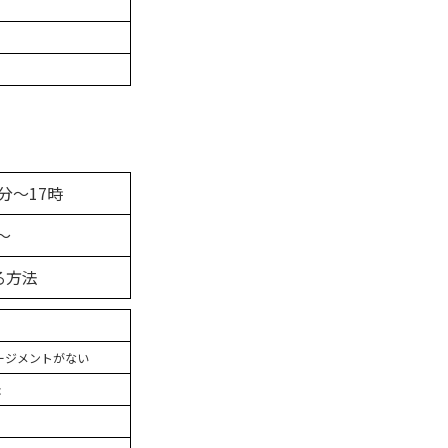
0分～17時
～
る方法
ージメントがない
c