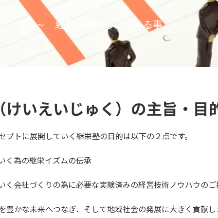
～ 経営は継続して栄える事 ～
（けいえいじゅく）の主旨・目
セプトに展開していく継栄塾の目的は以下の２点です。
いく為の継栄イズムの伝承
いく会社づくりの為に必要な実験済みの経営技術ノウハウのご
を豊かな未来へつなぎ、そして地域社会の発展に大きく貢献し