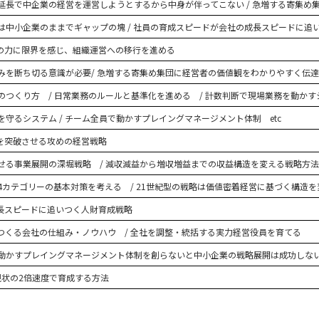
延長で中企業の経営を運営しようとするから中身が伴ってこない / 急増する寄集め
中小企業のままでギャップの塊 / 社員の育成スピードが会社の成長スピードに追い
の力に限界を感じ、組織運営への移行を進める
みを断ち切る意識が必要/ 急増する寄集め集団に経営者の価値観をわかりやすく伝
のつくり方 / 日常業務のルールと基準化を進める / 計数判断で現場業務を動かす
守るシステム / チーム全員で動かすプレイングマネージメント体制 etc
を突破させる攻めの経営戦略
せる事業展開の深堀戦略 / 減収減益から増収増益までの収益構造を変える戦略方法
4カテゴリーの基本対策を考える / 21世紀型の戦略は価値密着経営に基づく構造を
長スピードに追いつく人財育成戦略
つくる会社の仕組み・ノウハウ / 全社を調整・統括する実力経営役員を育てる
動かすプレイングマネージメント体制を創らないと中小企業の戦略展開は成功しな
現状の2倍速度で育成する方法