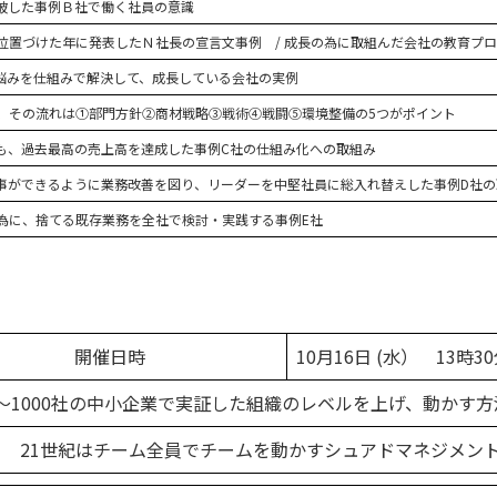
突破した事例Ｂ社で働く社員の意識
位置づけた年に発表したＮ社長の宣言文事例 / 成長の為に取組んだ会社の教育プ
悩みを仕組みで解決して、成長している会社の実例
、その流れは①部門方針②商材戦略③戦術④戦闘⑤環境整備の5つがポイント
も、過去最高の売上高を達成した事例C社の仕組み化への取組み
事ができるように業務改善を図り、リーダーを中堅社員に総入れ替えした事例D社の
為に、捨てる既存業務を全社で検討・実践する事例E社
開催日時
10月16日 (水） 13時3
～1000社の中小企業で実証した組織のレベルを上げ、動かす
21世紀はチーム全員でチームを動かすシュアドマネジメン