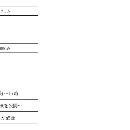
ログラム
取組み
0分～17時
方法を公開～
トが必要