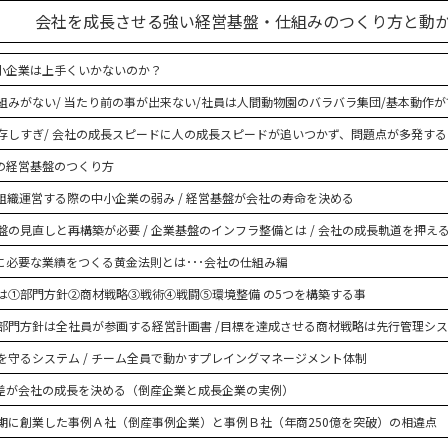
会社を成長させる強い経営基盤・仕組みのつくり方と動
小企業は上手くいかないのか？
組みがない/ 当たり前の事が出来ない/社員は人間動物園のバラバラ集団/基本動作
存しすぎ/ 会社の成長スピードに人の成長スピードが追いつかず、問題点が多発する
の経営基盤のつくり方
 組織運営する際の中小企業の弱み / 経営基盤が会社の寿命を決める
の見直しと再構築が必要 / 企業基盤のインフラ整備とは / 会社の成長軌道を押え
に必要な業績をつくる黄金法則とは･･･会社の仕組み編
は①部門方針②商材戦略③戦術④戦闘⑤環境整備 の5つを構築する事
部門方針は全社員が参画する経営計画書 /目標を達成させる商材戦略は先行管理シ
を守るシステム / チーム全員で動かすプレイングマネージメント体制
差が会社の成長を決める（倒産企業と成長企業の実例）
期に創業した事例Ａ社（倒産事例企業）と事例Ｂ社（年商250億を突破）の相違点