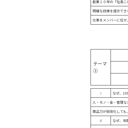
創業１０年の『社長こ
明確な目標を提示でき
仕事をメンバーに任せ
テーマ
③
Ⅰ
なぜ、1
人・モノ・金・管理な
商品力が弱体化しても、
Ⅱ
なぜ、年