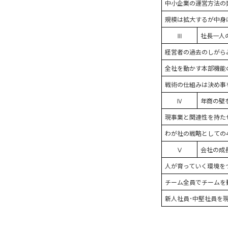
中小企業の運営方法の
規模は拡大するが中身は
Ⅲ
社長一人
経営者の過去のしがら
全社を動かす本部機能
戦術の仕組みは決め事を
Ⅳ
年商の壁
現事業と関連性を持た
わが社の戦略としての
Ⅴ
会社の成
人が育っていく環境を
チーム全員でチームを
新人社員･中堅社員を