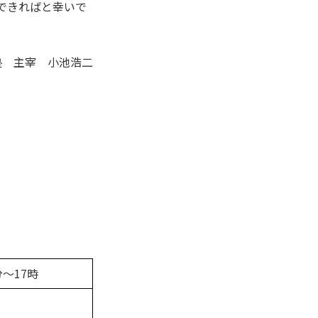
できればと幸いで
塾 主宰 小池浩二
分～17時