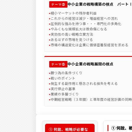
中小企業の戦略構築の視点 パート
テーマ③
縮小マーケットの残存者利益
これからの経営は減少・増益経営への流れ
圧倒的な強みを持つ事・・・専門化の多角化
やみくもな規模拡大は致命傷になる
実効性の高い戦略立案方法
あるはずの市場を見つける
市場の構造変化は企業に価値密着型経営を求める
中小企業の戦略展開の視点
テーマ⑤
勝つ為の条件づくり
戦いのポイント
発生する副作用と懸念される損失を考える
実行停止の基準
業績の多層づくり
中期経営戦略（３年間）と単年度の経営計画の同時
① 何故、
① 何故、戦略が必要な