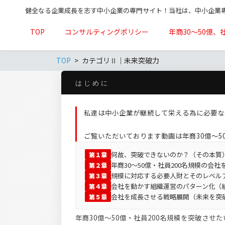
健全なる企業成長を志す中小企業の専門サイト！当社は、中小企業
TOP
コンサルティングポリシー
年商30～50億、
TOP
カテゴリⅡ｜未来突破力
はじめに
私達は中小企業が継続して栄える為に必要な
ご覧いただいております動画は年商30億〜5
何故、突破できないのか？（その本質
第１章
年商30～50億・社員200名規模の会
第２章
規模に対応する必要人財とそのレベル
第３章
会社を動かす組織運営のパターン化（
第４章
会社を成長させる戦略展開（未来を突
第５章
年商30億～50億・社員200名規模を突破さ