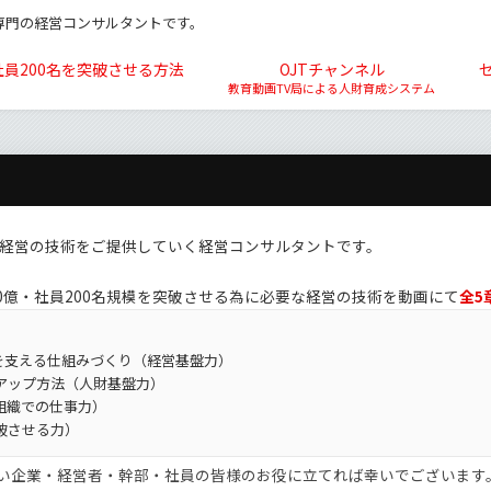
専門の経営コンサルタントです。
社員200名を突破させる方法
OJTチャンネル
教育動画TV局による人財育成システム
経営の技術をご提供していく経営コンサルタントです。
0億・社員200名規模を突破させる為に必要な経営の技術を動画にて
全5
）
社を支える仕組みづくり（経営基盤力）
アップ方法（人財基盤力）
組織での仕事力）
破させる力）
せたい企業・経営者・幹部・社員の皆様のお役に立てれば幸いでございます