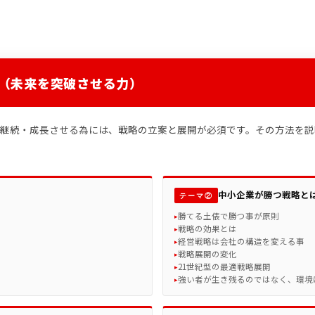
（未来を突破させる力）
持・継続・成長させる為には、戦略の立案と展開が必須です。その方法を
中小企業が勝つ戦略と
テーマ②
勝てる土俵で勝つ事が原則
戦略の効果とは
経営戦略は会社の構造を変える事
戦略展開の変化
21世紀型の最適戦略展開
強い者が生き残るのではなく、環境