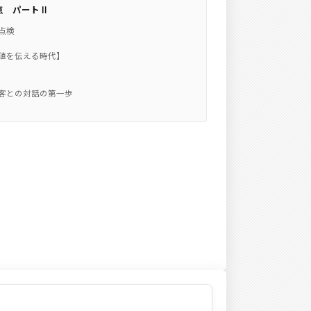
点 パートⅡ
点検
値を伝える時代】
）
客との対話の第一歩