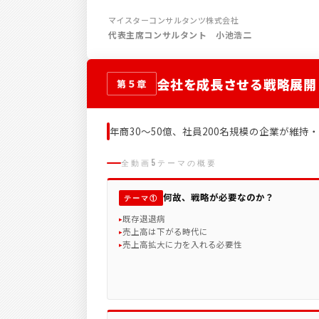
マイスターコンサルタンツ株式会社
代表主席コンサルタント 小池浩二
会社を成長させる戦略展開
第５章
年商30〜50億、社員200名規模の企業が維
全動画5テーマの概要
何故、戦略が必要なのか？
テーマ①
既存退退病
売上高は下がる時代に
売上高拡大に力を入れる必要性