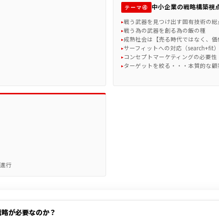
Ⅰ
中小企業の戦略構築視
テーマ④
戦う武器を見つけ出す固有技術の総
戦う為の武器を創る為の飯の種
成熟社会は【売る時代ではなく、価
サーフィットへの対応（search+fit
コンセプトマーケティングの必要性
ターゲットを絞る・・・本質的な顧
進行
戦略が必要なのか？